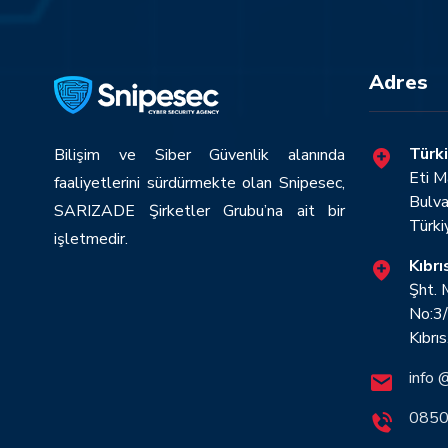
Adres
Türki
Bilişim ve Siber Güvenlik alanında
Eti M
faaliyetlerini sürdürmekte olan Snipesec,
Bulva
SARIZADE Şirketler Grubu’na ait bir
Türki
işletmedir.
Kıbrı
Şht.
No:3/
Kıbrıs
info 
0850