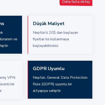
Daha fazla detay
ns
Düşük Maliyet
ek
Neptün’ü 20$ dan başlayan
 donanım ve
fiyatlar ile kullanmaya
iptir.
başlayabilirsiniz.
GDPR Uyumlu
enmiş VPN
Neptün, General Data Protection
üvenli bir
Rule (GDPR) uyumlu bir
r.
altyapıya sahiptir.