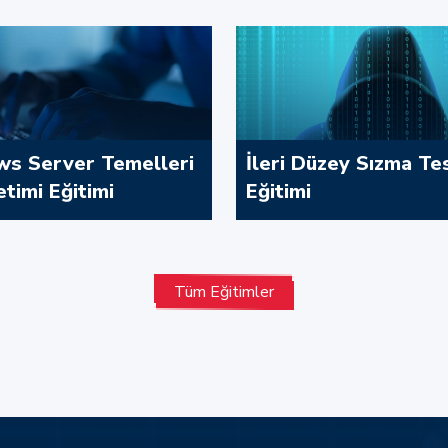
s Server Temelleri
İleri Düzey Sızma Tes
timi Eğitimi
Eğitimi
İncele
Tüm Eğitimler