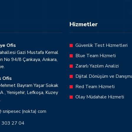
Hizmetler
ye Ofis
Güvenlik Test Hizmetleri
ahallesi Gazi Mustafa Kemal
Blue Team Hizmeti
rı No 94/8 Çankaya, Ankara,
Zararlı Yazılım Analizi
ye.
Dijital Dönüşüm ve Danışma
s Ofis
 Mehmet Bayram Yaşar Sokak
Red Team Hizmeti
A , Yenişehir, Lefkoşa, Kuzey
Olay Müdahale Hizmeti
.
@ snipesec (nokta) com
 303 27 04