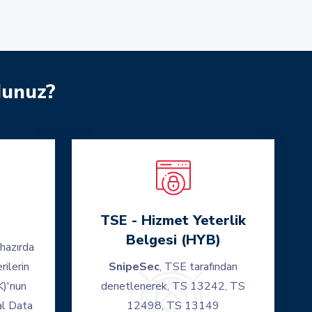
dunuz?
TSE - Hizmet Yeterlik
Belgesi (HYB)
ihazırda
rilerin
SnipeSec
, TSE tarafından
)'nun
denetlenerek, TS 13242, TS
al Data
12498, TS 13149