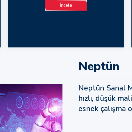
İncele
Neptün
Neptün Sanal Ma
hızlı, düşük mal
esnek çalışma o